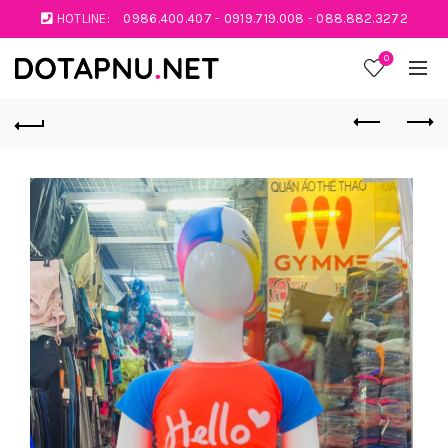
HOTLINE:
0986.400.407
-
0919.719.008
-
088.882.3272
0