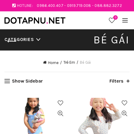
HOTLINE:
0986.400.407
-
0919.719.008
-
088.882.3272
0
BÉ GÁI
CATEGORIES
Trẻ Em
Bé Gái
Home
Show Sidebar
Filters