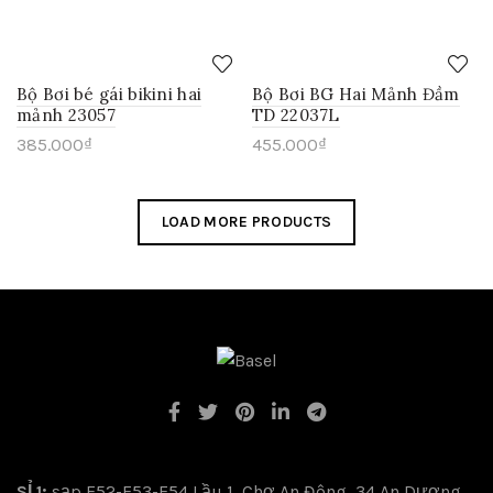
Bộ Bơi bé gái bikini hai
Bộ Bơi BG Hai Mảnh Đầm
mảnh 23057
TD 22037L
385.000
₫
455.000
₫
LOAD MORE PRODUCTS
SỈ 1:
sạp E52-E53-E54 Lầu 1, Chợ An Đông, 34 An Dương