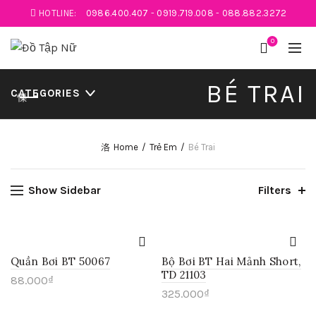
HOTLINE:
0986.400.407
-
0919.719.008
-
088.882.3272
0
BÉ TRAI
CATEGORIES
Home
Trẻ Em
Bé Trai
Show Sidebar
Filters
Quần Bơi BT 50067
Bộ Bơi BT Hai Mảnh Short,
TD 21103
88.000
₫
325.000
₫