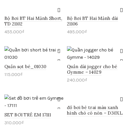
Bộ Bơi BT Hai Mảnh Short,
Bộ Bơi BT Hai Mảnh dài
TD 21102
21106
455.000
₫
495.000
₫
Quần sọt bé_01030
Quần dài jogger cho bé
Gymme – 14029
115.000
₫
240.000
₫
đồ bơi bé trai màu xanh
hình chó có nón – D30XL
SET BƠI TRẺ EM 17111
310.000
₫