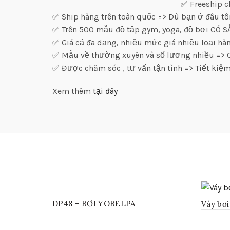
✅ Freeship c
✅ Ship hàng trên toàn quốc => Dù bạn ở đâu tô
✅ Trên 500 mẫu đồ tập gym, yoga, đồ bơi CÓ 
✅ Giá cả đa dạng, nhiều mức giá nhiều loại h
✅ Mẫu về thường xuyên và số lượng nhiều => C
✅ Được chăm sóc , tư vấn tận tình => Tiết kiệm
Xem thêm
tại đây
DP48 – BƠI YOBELPA
Váy bơi