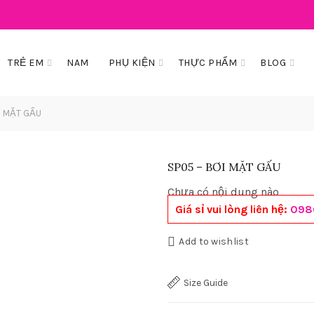
TRẺ EM
NAM
PHỤ KIỆN
THỰC PHẨM
BLOG
I MẶT GẤU
SP05 – BƠI MẶT GẤU
Chưa có nội dung nào
Giá sỉ vui lòng liên hệ:
098
Add to wishlist
Size Guide