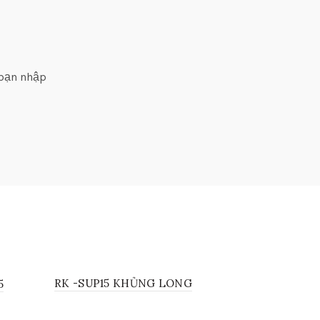
 bạn nhập
RK -SUP15 KHỦNG LONG
5