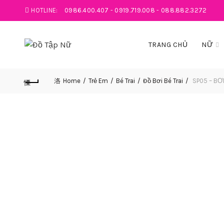
HOTLINE:
0986.400.407
-
0919.719.008
-
088.882.3272
TRANG CHỦ
NỮ
Home
Trẻ Em
Bé Trai
Đồ Bơi Bé Trai
SP05 – BƠ