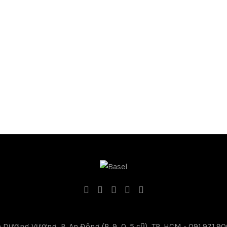
Dương Vương, P. An Đông (P. 9, Q. 5 cũ), TP. HCM -
091.971.9