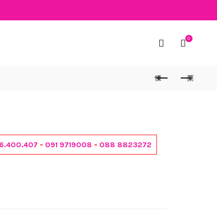
0
6.400.407
-
091 9719008
-
088 8823272