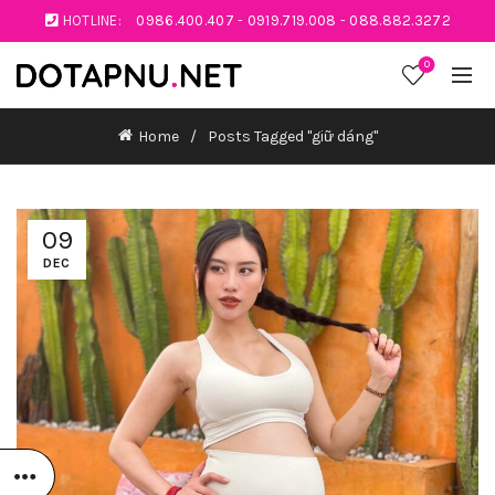
HOTLINE:
0986.400.407
-
0919.719.008
-
088.882.3272
0
Home
Posts Tagged "giữ dáng"
09
DEC