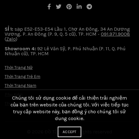
SỈ 1:
sạp E52-E53-E54 Lầu 1, Chợ An Đông, 34 An Dương
Vương, P. An Đông (P. 9, Q. 5 cũ), TP. HCM -
091.971.9008
(
Zalo
)
Showroom 4:
92 Lê Văn Sỹ, P. Phú Nhuận (P. 11, Q. Phú
Nhuận cũ), TP. HCM
Thời Trang Nữ
Thời Trang Trẻ Em
Thời Trang Nam
Phụ Kiện
Chúng tôi sử dụng cookie để cải thiện trải nghiệm
Thực Phẩm
của bạn trên website của chúng tôi. Với việc tiếp tục
truy cập website này, bạn đồng ý cho chúng tôi sử
dung cookie.
© 2026
Đồ Tập Nữ
. All rights reserved
ACCEPT