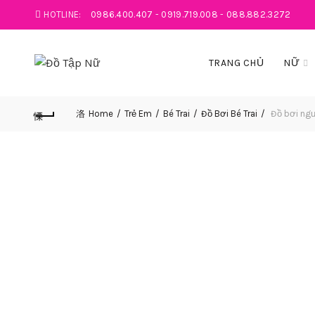
HOTLINE:
0986.400.407
-
0919.719.008
-
088.882.3272
TRANG CHỦ
NỮ
Home
Trẻ Em
Bé Trai
Đồ Bơi Bé Trai
Đồ bơi ngư