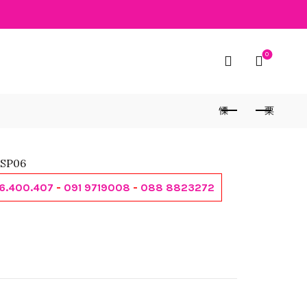
0
 SP06
6.400.407
-
091 9719008
-
088 8823272