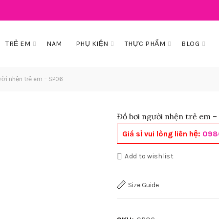
TRẺ EM
NAM
PHỤ KIỆN
THỰC PHẨM
BLOG
ời nhện trẻ em – SP06
Đồ bơi người nhện trẻ em –
Giá sỉ vui lòng liên hệ:
098
Add to wishlist
Size Guide