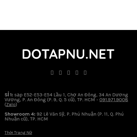
SỈ 1:
sạp E52-E53-E54 Lầu 1, Chợ An Đông, 34 An Dương
Vương, P. An Đông (P. 9, Q. 5 cũ), TP. HCM -
091.971.9008
(
Zalo
)
Showroom 4:
92 Lê Văn Sỹ, P. Phú Nhuận (P. 11, Q. Phú
Nhuận cũ), TP. HCM
Thời Trang Nữ