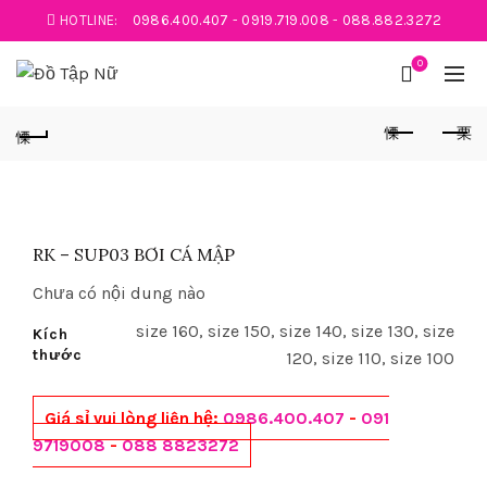
HOTLINE:
0986.400.407
-
0919.719.008
-
088.882.3272
0
RK – SUP03 BƠI CÁ MẬP
Chưa có nội dung nào
size 160, size 150, size 140, size 130, size
Kích
thước
120, size 110, size 100
Giá sỉ vui lòng liên hệ:
0986.400.407
-
091
9719008
-
088 8823272