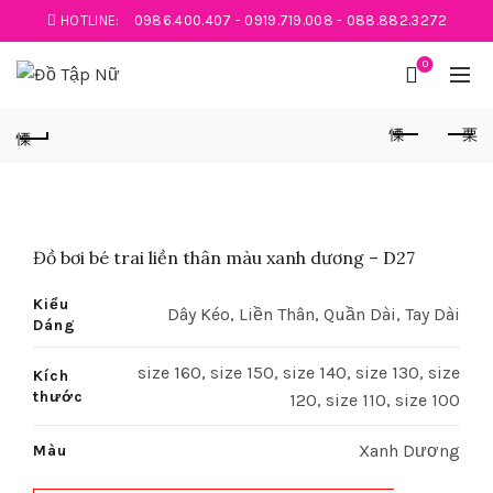
HOTLINE:
0986.400.407
-
0919.719.008
-
088.882.3272
0
Đồ bơi bé trai liền thân màu xanh dương – D27
Kiểu
Dây Kéo, Liền Thân, Quần Dài, Tay Dài
Dáng
size 160, size 150, size 140, size 130, size
Kích
thước
120, size 110, size 100
Xanh Dương
Màu