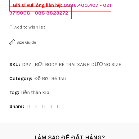
Giá sỉ vui lòng liên hệ:
0986.400.407
-
091
9719008
-
088 8823272
Add to wishlist
Size Guide
SKU:
D27_BƠI BODY BÉ TRAI XANH DƯƠNG SIZE
Category:
Đồ Bơi Bé Trai
Tag:
liền thân kid
Share
LÀM SAO ĐỂ ĐẶT HÀNG?