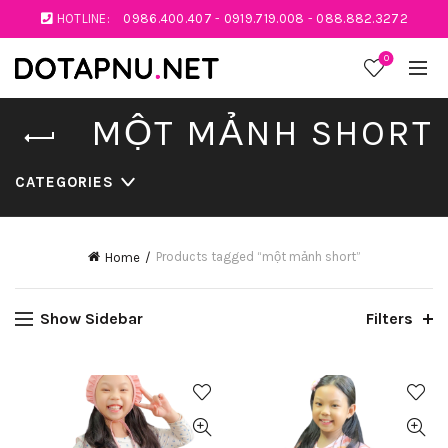
HOTLINE:
0986.400.407
-
0919.719.008
-
088.882.3272
0
MỘT MẢNH SHORT
CATEGORIES
Products tagged “một mảnh short”
Home
Show Sidebar
Filters