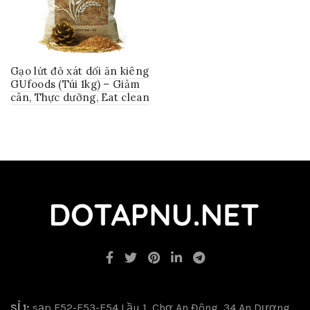
Gạo lứt đỏ xát dối ăn kiêng
GUfoods (Túi 1kg) – Giảm
cân, Thực dưỡng, Eat clean
SỈ 1:
sạp E52-E53-E54 Lầu 1, Chợ An Đông, 34 An Dương