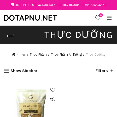
HOTLINE:
0986.400.407
-
0919.719.008
-
088.882.3272
0
THỰC DƯỠNG
Thực Phẩm
Thực Phẩm Ăn Kiêng
Thực Dưỡng
Home
Show Sidebar
Filters