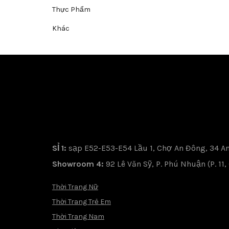
Thực Phẩm
Khác
SỈ 1:
sạp E52-E53-E54 Lầu 1, Chợ An Đông, 34 An 
Showroom 4:
92 Lê Văn Sỹ, P. Phú Nhuận (P. 11
Thời Trang Nữ
Thời Trang Trẻ Em
Thời Trang Nam