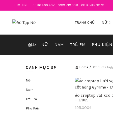
HOTLINE:
0986.400.407
-
0919.719.008
-
088.882.3272
TRANG CHỦ
NỮ
ALL
NỮ
NAM
TRẺ EM
PHỤ KIỆN
DANH MỤC SP
Home
Products tagg
Nữ
Nam
Áo croptop vạt xé
Trẻ Em
– 17085
195.000
₫
Phụ Kiện