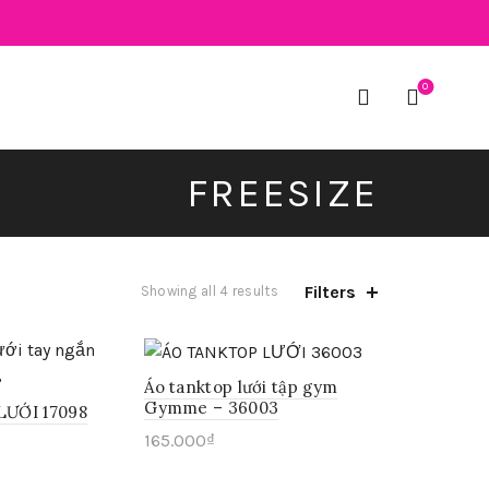
0
FREESIZE
Filters
Showing all 4 results
Áo tanktop lưới tập gym
Gymme – 36003
ƯỚI 17098
165.000
₫