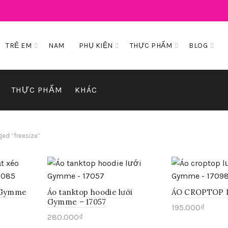
TRẺ EM
NAM
PHỤ KIỆN
THỰC PHẨM
BLOG
THỰC PHẨM
KHÁC
ed “freesize”
o Gymme
Áo tanktop hoodie lưới
ÁO CROPTOP L
Gymme – 17057
195.000
₫
280.000
₫