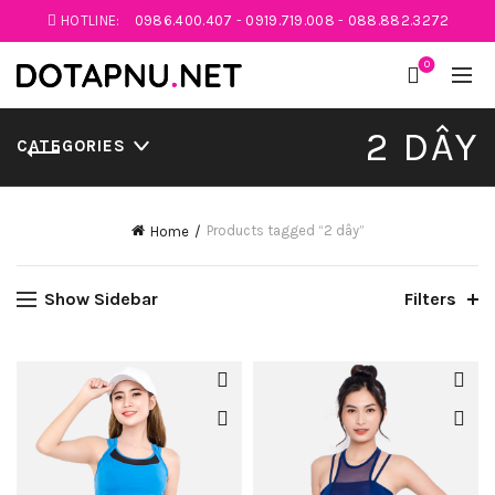
HOTLINE:
0986.400.407
-
0919.719.008
-
088.882.3272
0
2 DÂY
CATEGORIES
Products tagged “2 dây”
Home
Show Sidebar
Filters