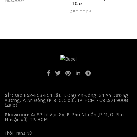
165.000
₫
14055
250.000
₫
SỈ 1:
sạp E52-E53-E54 Lầu 1, Chợ An Đông, 34 An Dương
Vương, P. An Đông (P. 9, Q. 5 cũ), TP. HCM -
091.971.9008
(
Zalo
)
Showroom 4:
92 Lê Văn Sỹ, P. Phú Nhuận (P. 11, Q. Phú
Nhuận cũ), TP. HCM
Thời Trang Nữ