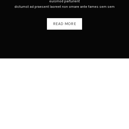
euismod parturient
dictumst ad praesent laoreet non ornare ante fames sem sem
READ MORE