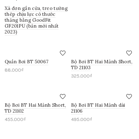
Xà đơn gắn cửa, treo tường
thép chịu lực có thước
thăng bằng GoodFit
GF201PU (bản mới nhất
2023)
Quần Bơi BT 50067
Bộ Bơi BT Hai Mảnh Short,
TD 21103
88.000
₫
325.000
₫
Bộ Bơi BT Hai Mảnh Short,
Bộ Bơi BT Hai Mảnh dài
TD 21102
21106
455.000
₫
495.000
₫