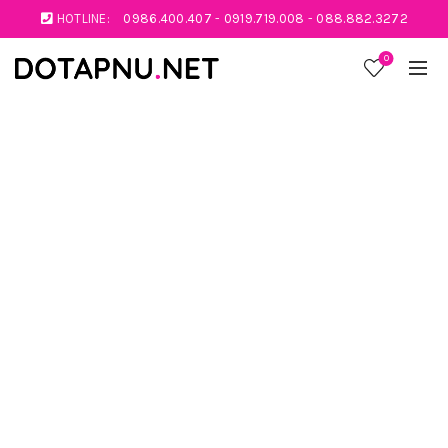
HOTLINE:
0986.400.407
-
0919.719.008
-
088.882.3272
0