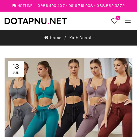
HOTLINE:
0986.400.407
-
0919.719.008
-
088.882.3272
0
Home
Kinh Doanh
13
JUL