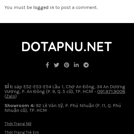
You must be
logged in
to post a comment.
SỈ 1:
sạp E52-E53-E54 Lầu 1, Chợ An Đông, 34 An Dương
Vương, P. An Đông (P. 9, Q. 5 cũ), TP. HCM -
091.971.9008
(
Zalo
)
Showroom 4:
92 Lê Văn Sỹ, P. Phú Nhuận (P. 11, Q. Phú
Nhuận cũ), TP. HCM
Thời Trang Nữ
Thời Trang Trẻ Em