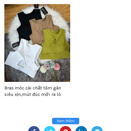
Bras móc cài chất tăm gân
siêu xịn,mút đúc mới ra lò
(N04)
Xem thêm