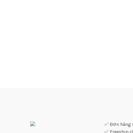
✅ Đơn hàng sỉ
✅ Freeship c