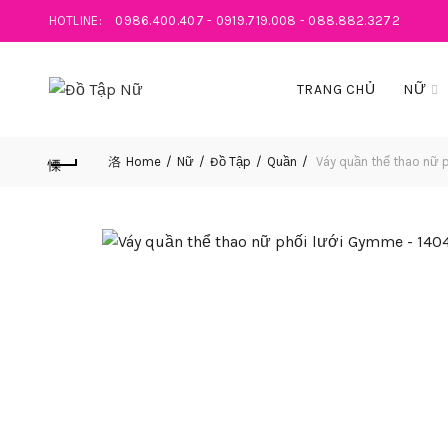
HOTLINE:
0986.400.407
-
0919.719.008
-
088.882.3272
TRANG CHỦ
NỮ
Home
Nữ
Đồ Tập
Quần
Váy quần thể thao nữ 