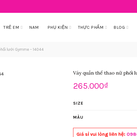
TRẺ EM
NAM
PHỤ KIỆN
THỰC PHẨM
BLOG
phối lưới Gymme – 14044
Váy quần thể thao nữ phối
265.000
₫
SIZE
MÀU
Giá sỉ vui lòng liên hệ:
098