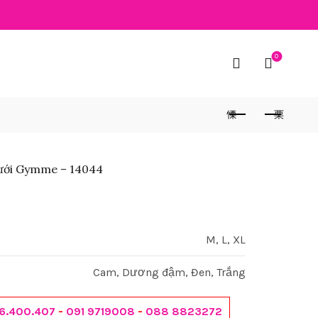
0
 lưới Gymme – 14044
M, L, XL
Cam, Dương đậm, Đen, Trắng
6.400.407
-
091 9719008
-
088 8823272