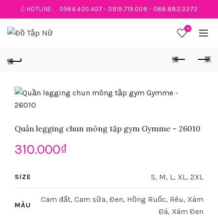
HOTLINE:
0986.400.407
-
0919.719.008
-
088.882.3272
0
Quần legging chun mông tập gym Gymme – 26010
310.000
₫
S, M, L, XL, 2XL
SIZE
Cam đất, Cam sữa, Đen, Hồng Ruốc, Rêu, Xám
MÀU
Đá, Xám Đen