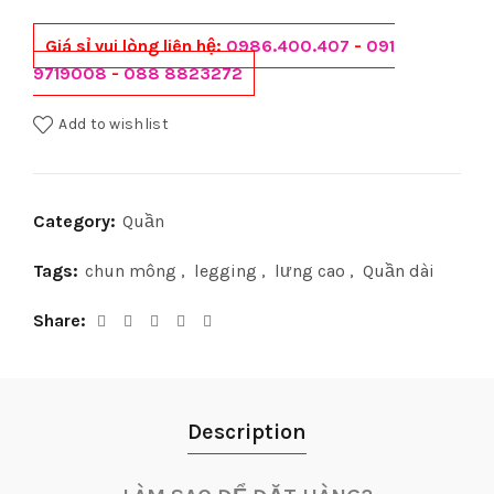
Giá sỉ vui lòng liên hệ:
0986.400.407
-
091
9719008
-
088 8823272
Add to wishlist
Category:
Quần
Tags:
chun mông
,
legging
,
lưng cao
,
Quần dài
Share
Description