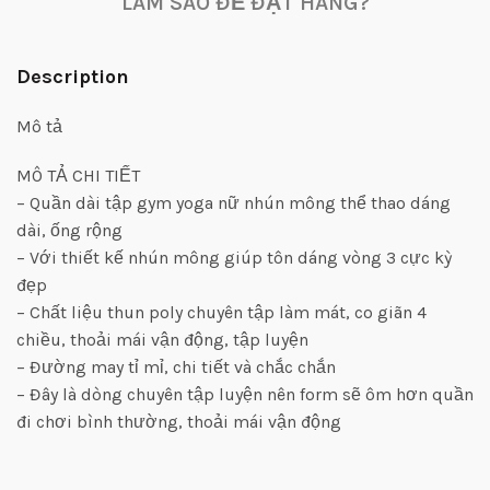
LÀM SAO ĐỂ ĐẶT HÀNG?
Description
Mô tả
MÔ TẢ CHI TIẾT
– Quần dài tập gym yoga nữ nhún mông thể thao dáng
dài, ống rộng
– Với thiết kế nhún mông giúp tôn dáng vòng 3 cực kỳ
đẹp
– Chất liệu thun poly chuyên tập làm mát, co giãn 4
chiều, thoải mái vận động, tập luyện
– Đường may tỉ mỉ, chi tiết và chắc chắn
– Đây là dòng chuyên tập luyện nên form sẽ ôm hơn quần
đi chơi bình thường, thoải mái vận động