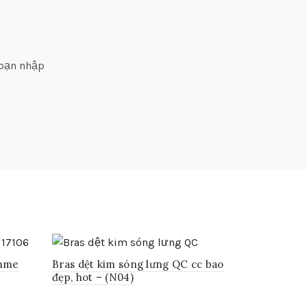
 bạn nhập
ymme
Bras dệt kim sóng lưng QC cc bao
đẹp, hot – (N04)