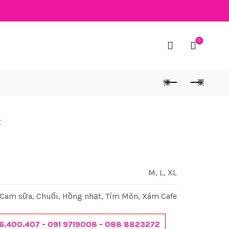
0
2
M, L, XL
Cam sữa, Chuối, Hồng nhạt, Tím Môn, Xám Cafe
6.400.407
-
091 9719008
-
088 8823272