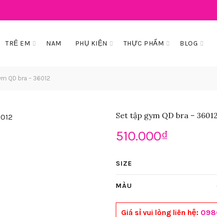
TRẺ EM
NAM
PHỤ KIỆN
THỰC PHẨM
BLOG
ym QD bra – 36012
Set tập gym QD bra – 3601
510.000
₫
SIZE
MÀU
Giá sỉ vui lòng liên hệ:
098