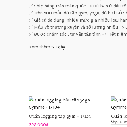
✅ Ship hàng trên toàn quốc => Dù bạn ở đâu tô
✅ Trên 500 mẫu đồ tập gym, yoga, đồ bơi CÓ 
✅ Giá cả đa dạng, nhiều mức giá nhiều loại h
✅ Mẫu về thường xuyên và số lượng nhiều => C
✅ Được chăm sóc , tư vấn tận tình => Tiết kiệm
Xem thêm
tại đây
Quần legging tập gym – 17134
Quần l
Gymme 
325.000
₫