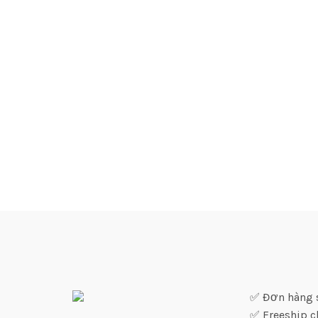
✅ Đơn hàng sỉ
✅ Freeship c