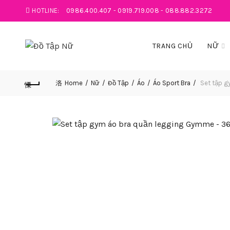
HOTLINE:
0986.400.407
-
0919.719.008
-
088.882.3272
TRANG CHỦ
NỮ
Home
Nữ
Đồ Tập
Áo
Áo Sport Bra
Set tập g