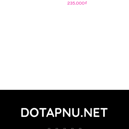
235.000
₫