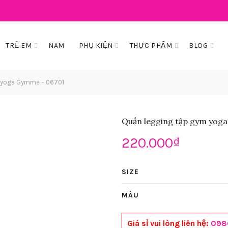
TRẺ EM
NAM
PHỤ KIỆN
THỰC PHẨM
BLOG
 yoga Gymme – 06701
Quần legging tập gym yog
220.000
₫
SIZE
MÀU
Giá sỉ vui lòng liên hệ:
098