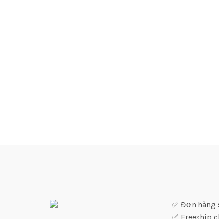
✅ Đơn hàng sỉ
✅ Freeship c