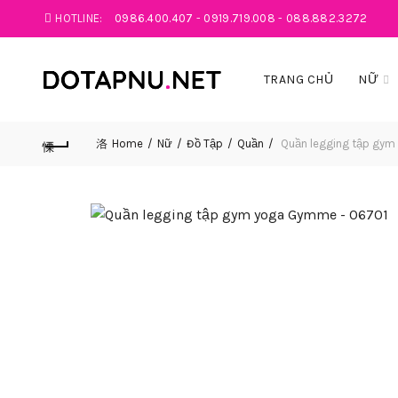
HOTLINE:
0986.400.407
-
0919.719.008
-
088.882.3272
TRANG CHỦ
NỮ
Home
Nữ
Đồ Tập
Quần
Quần legging tập gym