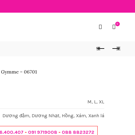
0
a Gymme – 06701
M, L, XL
Dương đậm, Dương Nhạt, Hồng, Xám, Xanh lá
6.400.407
-
091 9719008
-
088 8823272