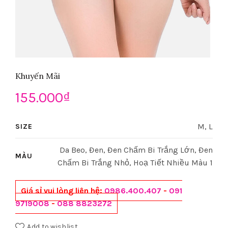
Khuyến Mãi
155.000
₫
M, L
SIZE
Da Beo, Đen, Đen Chấm Bi Trắng Lớn, Đen
MÀU
Chấm Bi Trắng Nhỏ, Hoạ Tiết Nhiều Màu 1
Giá sỉ vui lòng liên hệ:
0986.400.407
-
091
9719008
-
088 8823272
Add to wishlist