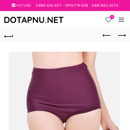
HOTLINE:
0986.400.407
-
0919.719.008
-
088.882.3272
0