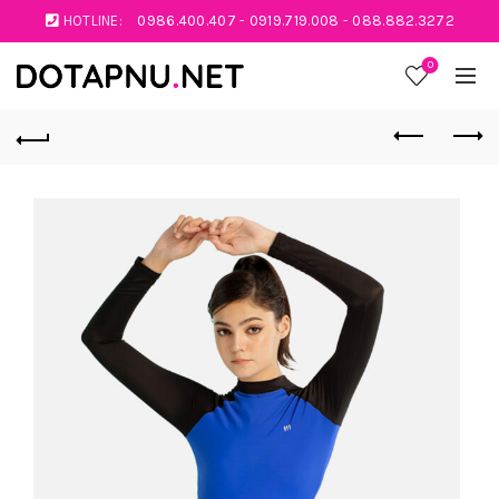
HOTLINE:
0986.400.407
-
0919.719.008
-
088.882.3272
0