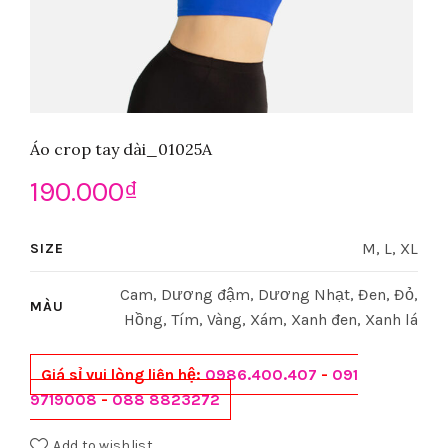
Áo crop tay dài_01025A
190.000
₫
M, L, XL
SIZE
Cam, Dương đậm, Dương Nhạt, Đen, Đỏ,
MÀU
Hồng, Tím, Vàng, Xám, Xanh đen, Xanh lá
Giá sỉ vui lòng liên hệ:
0986.400.407
-
091
9719008
-
088 8823272
Add to wishlist