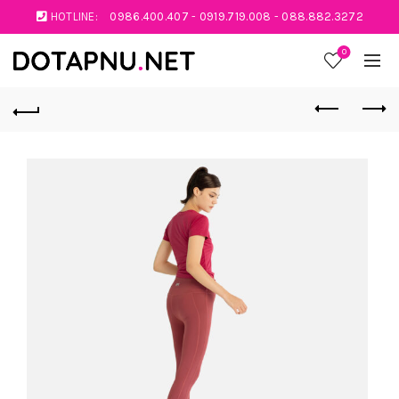
HOTLINE:
0986.400.407
-
0919.719.008
-
088.882.3272
0