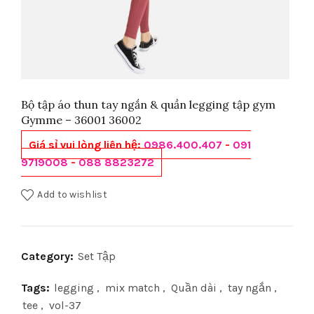
Bộ tập áo thun tay ngắn & quần legging tập gym
Gymme – 36001 36002
Giá sỉ vui lòng liên hệ:
0986.400.407
-
091
9719008
-
088 8823272
Add to wishlist
Category:
Set Tập
Tags:
legging
,
mix match
,
Quần dài
,
tay ngắn
,
tee
,
vol-37