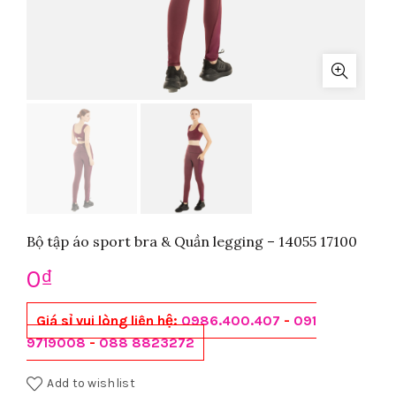
Bộ tập áo sport bra & Quần legging – 14055 17100
0
₫
Giá sỉ vui lòng liên hệ:
0986.400.407
-
091
9719008
-
088 8823272
Add to wishlist