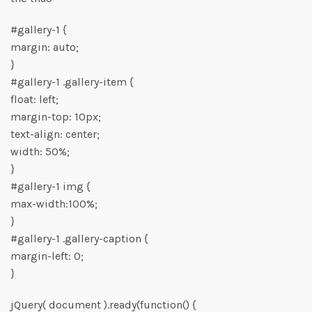
#gallery-1 {
margin: auto;
}
#gallery-1 .gallery-item {
float: left;
margin-top: 10px;
text-align: center;
width: 50%;
}
#gallery-1 img {
max-width:100%;
}
#gallery-1 .gallery-caption {
margin-left: 0;
}
jQuery( document ).ready(function() {