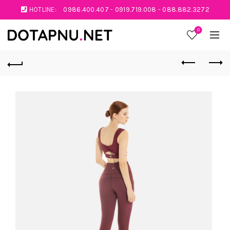
HOTLINE:
0986.400.407
-
0919.719.008
-
088.882.3272
0