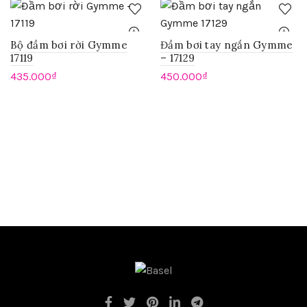
Bộ đầm bơi rời Gymme
Đầm bơi tay ngắn Gymme
17119
– 17129
435.000
₫
450.000
₫