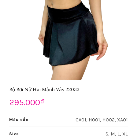
Bộ Bơi Nữ Hai Mảnh Váy 22033
295.000
₫
CA01, HO01, HO02, XA01
Màu sắc
S, M, L, XL
Size