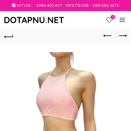
HOTLINE:
0986.400.407
-
0919.719.008
-
088.882.3272
0