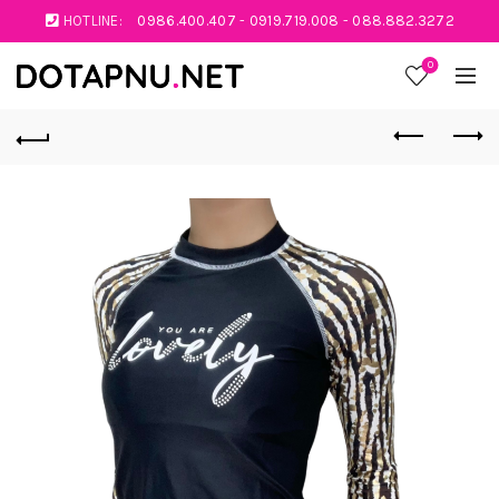
HOTLINE:
0986.400.407
-
0919.719.008
-
088.882.3272
0