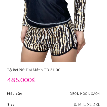
Bộ Bơi Nữ Hai Mảnh TD 21100
485.000
₫
DE01, HO01, XA04
Màu sắc
S, M, L, XL, 2XL
Size