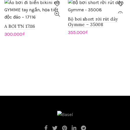
Bộ bơi short rời rút dây
Gymme – 35008
A BƠI TN 17116
355.000
₫
300.000
₫