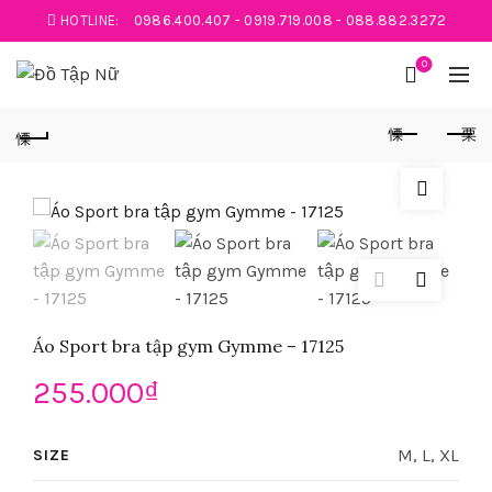
HOTLINE:
0986.400.407
-
0919.719.008
-
088.882.3272
0
Áo Sport bra tập gym Gymme – 17125
255.000
₫
M, L, XL
SIZE