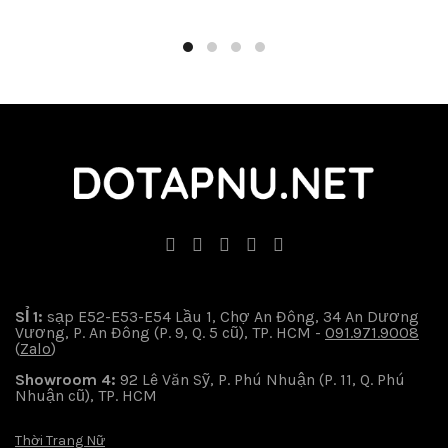
SỈ 1:
sạp E52-E53-E54 Lầu 1, Chợ An Đông, 34 An Dương
Vương, P. An Đông (P. 9, Q. 5 cũ), TP. HCM -
091.971.9008
(
Zalo
)
Showroom 4:
92 Lê Văn Sỹ, P. Phú Nhuận (P. 11, Q. Phú
Nhuận cũ), TP. HCM
Thời Trang Nữ