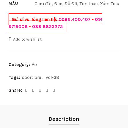
Cam đất, Đen, Đỏ Đô, Tím than, Xám Tiêu
MÀU
Giá sỉ vui lòng liên hệ:
0986.400.407
-
091
9719008
-
088 8823272
Add to wishlist
Category:
Áo
Tags:
sport bra
,
vol-38
Share
Description