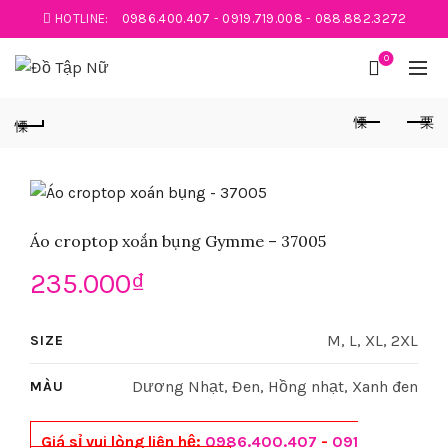
HOTLINE:
0986.400.407
-
0919.719.008
-
088.882.3272
0
Áo croptop xoắn bụng Gymme – 37005
235.000
₫
M, L, XL, 2XL
SIZE
Dương Nhạt, Đen, Hồng nhạt, Xanh đen
MÀU
Giá sỉ vui lòng liên hệ:
0986.400.407
-
091