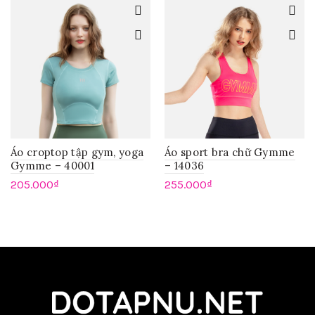
Áo croptop tập gym, yoga
Áo sport bra chữ Gymme
Gymme – 40001
– 14036
205.000
₫
255.000
₫