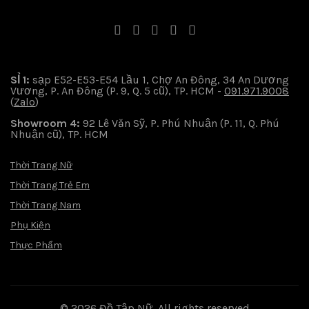
SỈ 1:
sạp E52-E53-E54 Lầu 1, Chợ An Đông, 34 An Dương
Vương, P. An Đông (P. 9, Q. 5 cũ), TP. HCM -
091.971.9008
(
Zalo
)
Showroom 4:
92 Lê Văn Sỹ, P. Phú Nhuận (P. 11, Q. Phú
Nhuận cũ), TP. HCM
Thời Trang Nữ
Thời Trang Trẻ Em
Thời Trang Nam
Phụ Kiện
Thực Phẩm
© 2026
Đồ Tập Nữ
. All rights reserved