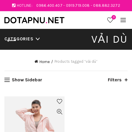
HOTLINE:
0986.400.407
-
0919.719.008
-
088.882.3272
0
VẢI DÙ
CATEGORIES
Products tagged “vải dù”
Home
Show Sidebar
Filters