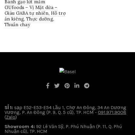
Bánh gạo lứt mầm
GUfoods – Vị Mật dừa –
Giàu GABA tự nhiên, Hỗ trợ
ăn kiêng, Thực dưỡng,
Thuần chay
SỈ 1:
sạp E52-E53-E54 Lầu 1, Chợ An Đông, 34 An Dương
Vương, P. An Đông (P. 9, Q. 5 cũ), TP. HCM -
091.971.9008
(
Zalo
)
Showroom 4:
92 Lê Văn Sỹ, P. Phú Nhuận (P. 11, Q. Phú
Nhuận cũ), TP. HCM