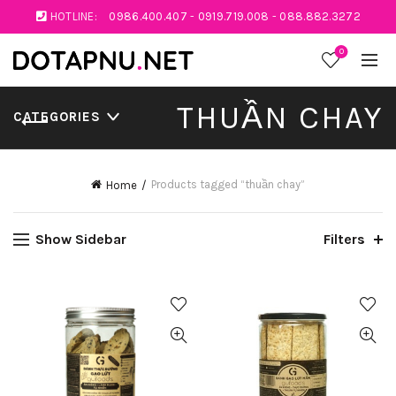
HOTLINE:
0986.400.407
-
0919.719.008
-
088.882.3272
0
THUẦN CHAY
CATEGORIES
Products tagged “thuần chay”
Home
Show Sidebar
Filters