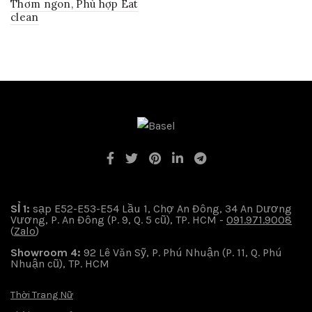
Thơm ngon, Phù hợp Eat
clean
SỈ 1:
sạp E52-E53-E54 Lầu 1, Chợ An Đông, 34 An Dương
Vương, P. An Đông (P. 9, Q. 5 cũ), TP. HCM -
091.971.9008
(
Zalo
)
Showroom 4:
92 Lê Văn Sỹ, P. Phú Nhuận (P. 11, Q. Phú
Nhuận cũ), TP. HCM
Thời Trang Nữ