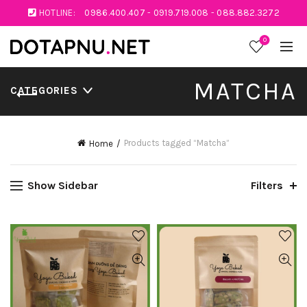
HOTLINE:
0986.400.407
-
0919.719.008
-
088.882.3272
0
MATCHA
CATEGORIES
Products tagged “Matcha”
Home
Show Sidebar
Filters