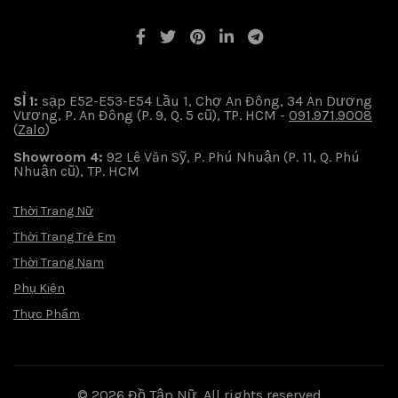
SỈ 1:
sạp E52-E53-E54 Lầu 1, Chợ An Đông, 34 An Dương
Vương, P. An Đông (P. 9, Q. 5 cũ), TP. HCM -
091.971.9008
(
Zalo
)
Showroom 4:
92 Lê Văn Sỹ, P. Phú Nhuận (P. 11, Q. Phú
Nhuận cũ), TP. HCM
Thời Trang Nữ
Thời Trang Trẻ Em
Thời Trang Nam
Phụ Kiện
Thực Phẩm
© 2026
Đồ Tập Nữ
. All rights reserved