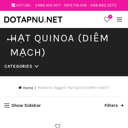
HOTLINE:
0986.400.407
-
0919.719.008
-
088.882.3272
0
HẠT QUINOA (DIÊM
MẠCH)
CATEGORIES
Products tagged “Hạt quinoa (diêm mạch)”
Home
Show Sidebar
Filters