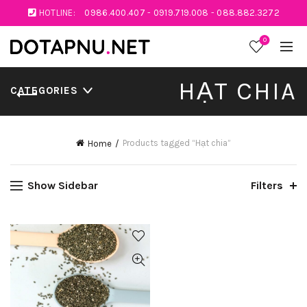
HOTLINE:
0986.400.407
-
0919.719.008
-
088.882.3272
0
HẠT CHIA
CATEGORIES
Products tagged “Hạt chia”
Home
Show Sidebar
Filters