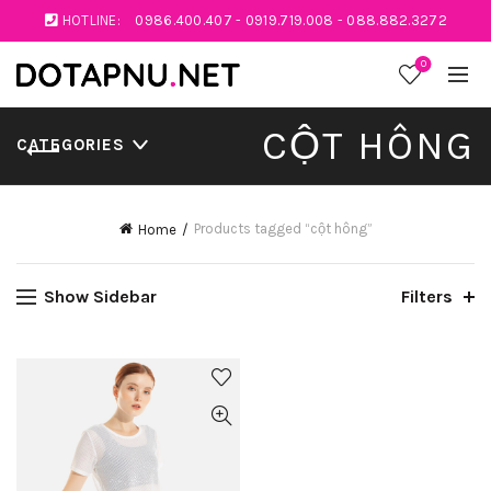
HOTLINE:
0986.400.407
-
0919.719.008
-
088.882.3272
0
CỘT HÔNG
CATEGORIES
Products tagged “cột hông”
Home
Show Sidebar
Filters