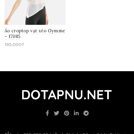
Áo croptop vạt xéo Gymme
– 17085
195.000
₫