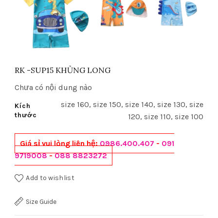
RK -SUP15 KHỦNG LONG
Chưa có nội dung nào
size 160, size 150, size 140, size 130, size
Kích
thước
120, size 110, size 100
Giá sỉ vui lòng liên hệ:
0986.400.407
-
091
9719008
-
088 8823272
Add to wishlist
Size Guide