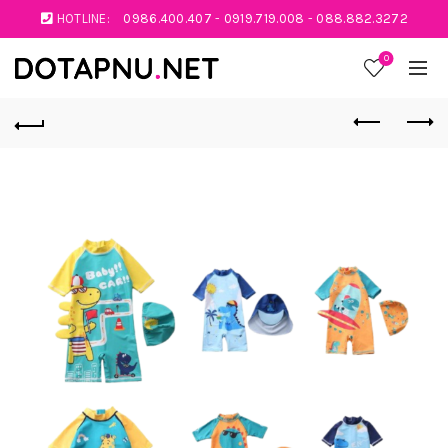
HOTLINE:
0986.400.407
-
0919.719.008
-
088.882.3272
0