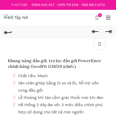
HOTLINE:
0986.400.407
-
0919.719.008
-
088.882.3272
0
Khung nâng đầu gối, trợ lực đầu gối PowerKnee
chính hãng GoodFit G38519 (chiếc)
Chất liệu: Mesh
Ván chân ghép bằng lò xo và ốc, hỗ trợ uốn
cong đầu gối
Lỗ thoáng khí tạo cảm giác thoải mái khi đeo
Hệ thống 2 dây đai với 3 mức điều chỉnh phù
hợp sử dụng cho tất cả mọi người