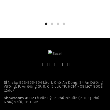
SỈ 1:
sạp E52-E53-E54 Lầu 1, Chợ An Đông, 34 An Dương
Vương, P. An Đông (P. 9, Q. 5 cũ), TP. HCM -
091.971.9008
(
Zalo
)
Showroom 4:
92 Lê Văn Sỹ, P. Phú Nhuận (P. 11, Q. Phú
Nhuận cũ), TP. HCM