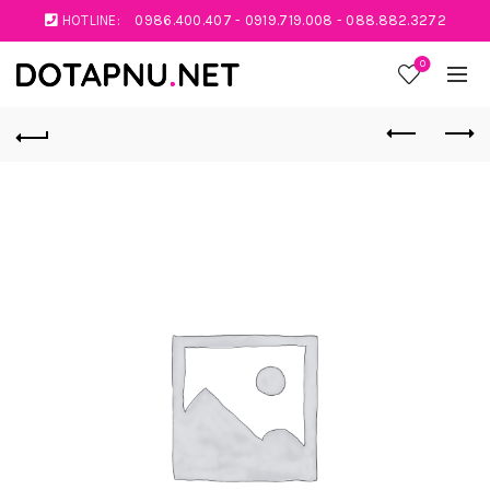
HOTLINE:
0986.400.407
-
0919.719.008
-
088.882.3272
0