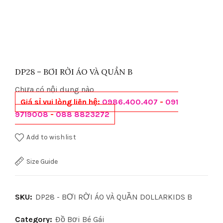
DP28 – BƠI RỜI ÁO VÀ QUẦN B
Chưa có nội dung nào
Giá sỉ vui lòng liên hệ:
0986.400.407
-
091
9719008
-
088 8823272
Add to wishlist
Size Guide
SKU:
DP28 - BƠI RỜI ÁO VÀ QUẦN DOLLARKIDS B
Category:
Đồ Bơi Bé Gái