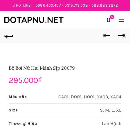
HOTLINE:
0986.400.407
-
0919.719.008
-
088.882.3272
0
Bộ Bơi Nữ Hai Mảnh Sịp 20079
295.000
₫
CA01, ĐO01, HO01, XA03, XA04
Màu sắc
S, M, L, XL
Size
Lan Hạnh
Thương Hiệu