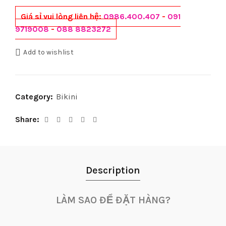
Giá sỉ vui lòng liên hệ:
0986.400.407
-
091
9719008
-
088 8823272
Add to wishlist
Category:
Bikini
Share
Description
LÀM SAO ĐỂ ĐẶT HÀNG?