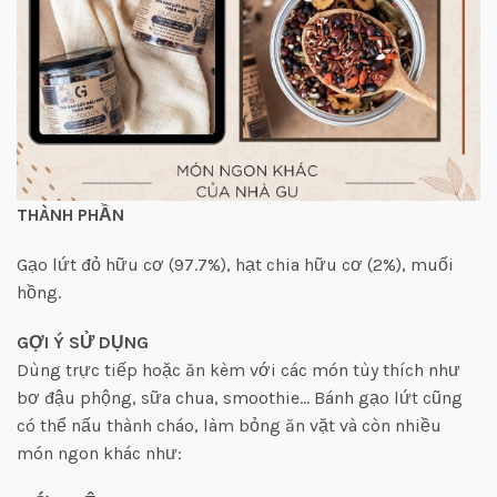
THÀNH PHẦN
Gạo lứt đỏ hữu cơ (97.7%), hạt chia hữu cơ (2%), muối
hồng.
GỢI Ý SỬ DỤNG
Dùng trực tiếp hoặc ăn kèm với các món tùy thích như
bơ đậu phộng, sữa chua, smoothie… Bánh gạo lứt cũng
có thể nấu thành cháo, làm bỏng ăn vặt và còn nhiều
món ngon khác như: