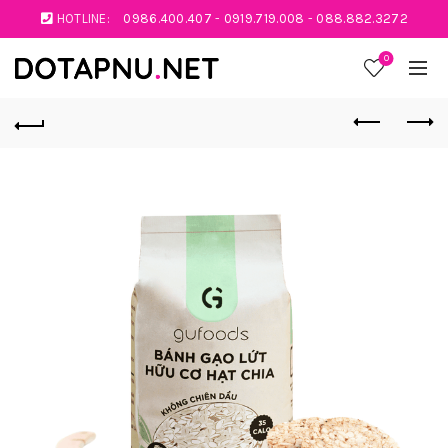
HOTLINE:
0986.400.407
-
0919.719.008
-
088.882.3272
0